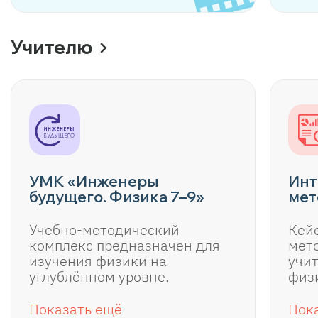
Учителю
УМК «Инженеры
Инт
будущего. Физика 7–9»
мет
Учебно-методический
Кей
комплекс предназначен для
мет
изучения физики на
учит
углублённом уровне.
физ
Показать ещё
Пок