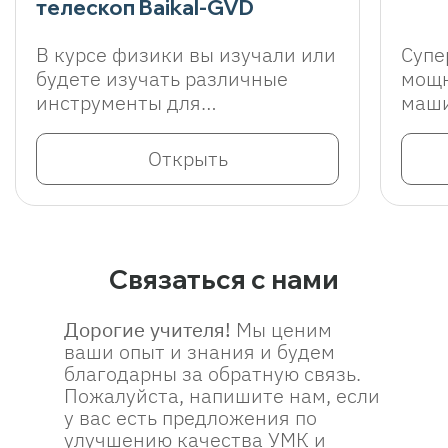
телескоп Baikal-GVD
В курсе физики вы изучали или
Супе
будете изучать различные
мощн
инструменты для
маши
астрономических наблюдений.
огро
Вспомните простейший
теор
Открыть
телескоп Галилея, который
эксп
позволил учёному увидеть
разл
спутники Юпитера, или
уста
телескоп Хаббл, который
супе
позволил учёным увидеть
моде
Связаться с нами
далёкие галактики. В этой
проц
видео-экскурсии вы
проц
Дорогие учителя!
Мы ценим
познакомитесь с нейтринным
жизн
ваши опыт и знания и будем
телескопом. Он позволяет
благодарны за обратную связь.
изучать самые загадочные из
Пожалуйста, напишите нам, если
элементарных частиц –
у вас есть предложения по
нейтрино, которые
улучшению качества УМК и