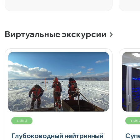
Виртуальные экскурсии
ОИЯИ
ОИЯ
Глубоководный нейтринный
Суп