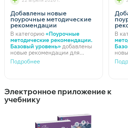
22 апреля 2026 г.
Добавлены новые
Доб
поурочные методические
поу
рекомендации
рек
В категорию
«Поурочные
В ка
методические рекомендации.
мето
Базовый уровень»
добавлены
Базо
новые рекомендации для
новы
9 класса.
8 кл
Подробнее
Подр
Электронное приложение к
учебнику